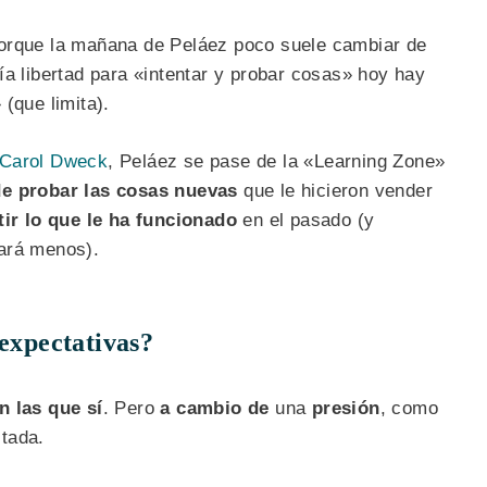
rque la mañana de Peláez poco suele cambiar de
ía libertad para «intentar y probar cosas» hoy hay
(que limita).
 Carol Dweck
, Peláez se pase de la «Learning Zone»
de probar las cosas nuevas
que le hicieron vender
tir lo que le ha funcionado
en el pasado (y
ará menos).
 expectativas?
n las que sí
. Pero
a cambio de
una
presión
, como
tada.