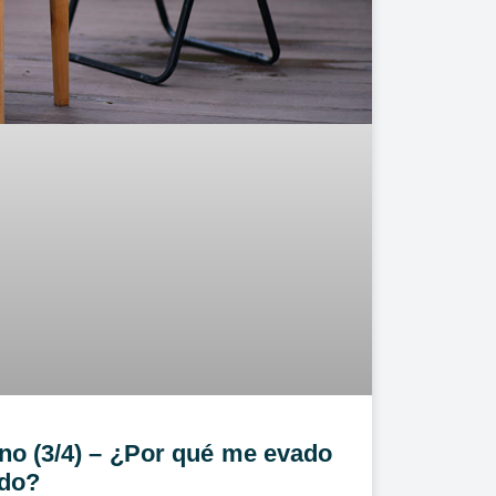
o (3/4) – ¿Por qué me evado
ado?